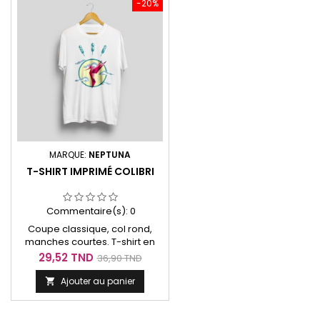
-20%
MARQUE:
NEPTUNA
T-SHIRT IMPRIMÉ COLIBRI
Commentaire(s):
0
Coupe classique, col rond,
manches courtes. T-shirt en
coton pima extra-fin à fibres
Prix
Prix
29,52 TND
36,90 TND
longues.
de
Ajouter au panier

base