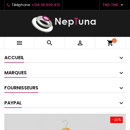

Téléphone:
+216 26 600 413
TND TND
0



shopping_cart
ACCUEIL
MARQUES
FOURNISSEURS
PAYPAL
-20%