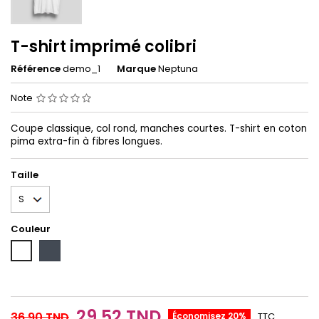
T-shirt imprimé colibri
Référence
demo_1
Marque
Neptuna
Note
Coupe classique, col rond, manches courtes. T-shirt en coton
pima extra-fin à fibres longues.
Taille
Couleur
Noir
Blanc
29,52 TND
36,90 TND
Économisez 20%
TTC