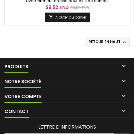
avec intérieur brossé pour plus de confort.
Prix
Prix
29,52 TND
36,90 TND
de
Ajouter au panier

base
RETOUR EN HAUT


PRODUITS

NOTRE SOCIÉTÉ

VOTRE COMPTE

CONTACT
LETTRE D'INFORMATIONS