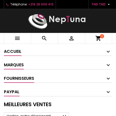

Téléphone:
+216 26 600 413
TND TND
0



shopping_cart
ACCUEIL
MARQUES
FOURNISSEURS
PAYPAL
MEILLEURES VENTES
Ventes, ordre décroissant